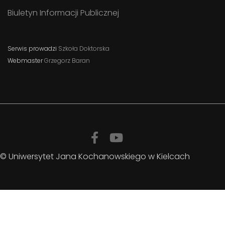
Biuletyn Informacji Publicznej
Serwis prowadzi
Szkoła Doktorska
Webmaster
Grzegorz Baran
© Uniwersytet Jana Kochanowskiego w Kielcach