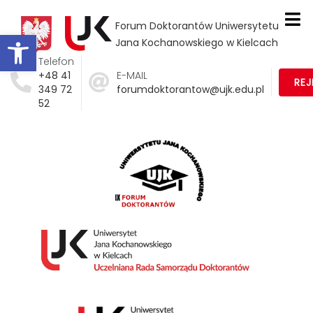
Forum Doktorantów Uniwersytetu
Otwórz pasek narzędzi
Jana Kochanowskiego w Kielcach
Telefon
+48 41
E-MAIL
RE
349 72
forumdoktorantow@ujk.edu.pl
52