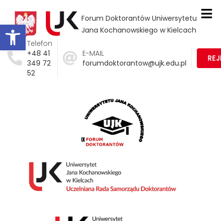
Forum Doktorantów Uniwersytetu
Otwórz pasek narzędzi
Jana Kochanowskiego w Kielcach
Telefon
+48 41
E-MAIL
RE
349 72
forumdoktorantow@ujk.edu.pl
52