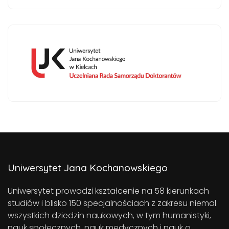
Uniwersytet Jana Kochanowskiego
Uniwersytet prowadzi kształcenie na 58 kierunkach
studiów i blisko 150 specjalnościach z zakresu niemal
wszystkich dziedzin naukowych, w tym humanistyki,
nauk społecznych, nauk medycznych i nauk o